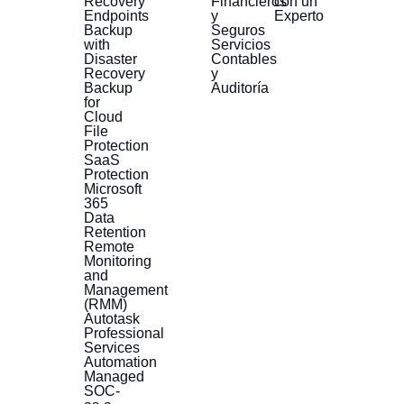
Recovery
Financieros
con un
Endpoints
y
Experto
Backup
Seguros
with
Servicios
Disaster
Contables
Recovery
y
Backup
Auditoría
for
Cloud
File
Protection
SaaS
Protection
Microsoft
365
Data
Retention
Remote
Monitoring
and
Management
(RMM)
Autotask
Professional
Services
Automation
Managed
SOC-