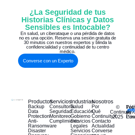
¿La Seguridad de tus
Historias Clínicas y Datos
Sensibles es Intocable?
En salud, un ciberataque o una pérdida de datos
no es una opción. Reserva una sesión gratuita de
30 minutos con nuestros expertos y blinda la
confidencialidad y continuidad de tu centro
médico.
Converse con un Experto
Productos
Servicios
Industrias
Nosotros
Backup
Consultoría
Salud
Por
©
Tér
Polí
Data
Seguridad
Educación
Qué
ContinuityX
y
de
Protection
Monitoreo
Gobierno
ContinuityX
2025
Con
Pri
Anti-
Cumplimiento
Servicios
Contacto
Ransomware
Legales
Actualidad
Disaster
Servicios
Converse