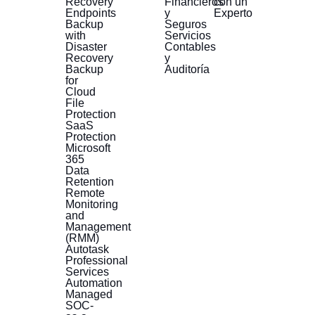
Recovery
Financieros
con un
Endpoints
y
Experto
Backup
Seguros
with
Servicios
Disaster
Contables
Recovery
y
Backup
Auditoría
for
Cloud
File
Protection
SaaS
Protection
Microsoft
365
Data
Retention
Remote
Monitoring
and
Management
(RMM)
Autotask
Professional
Services
Automation
Managed
SOC-