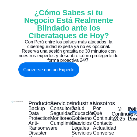
¿Cómo Sabes si tu
Negocio Está Realmente
Blindado ante los
Ciberataques de Hoy?
Con Perú entre los países más atacados, la
ciberseguridad experta ya no es opcional.
Reserva una sesión gratuita de 30 minutos con
nuestros expertos y descubre cómo protegerte de
forma proactiva 24/7.
Converse con un Experto
Productos
Servicios
Industrias
Nosotros
Backup
Consultoría
Salud
Por
©
Tér
Polí
Data
Seguridad
Educación
Qué
ContinuityX
y
de
Protection
Monitoreo
Gobierno
ContinuityX
2025
Con
Pri
Anti-
Cumplimiento
Servicios
Contacto
Ransomware
Legales
Actualidad
Disaster
Servicios
Converse