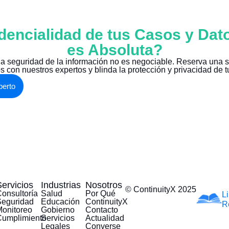
dencialidad de tus Casos y Dat
es Absoluta?
 la seguridad de la información no es negociable. Reserva una s
s con nuestros expertos y blinda la protección y privacidad de tu
perto
Servicios
Industrias
Nosotros
© ContinuityX 2025
onsultoría
Salud
Por Qué
L
Seguridad
Educación
ContinuityX
R
onitoreo
Gobierno
Contacto
Cumplimiento
Servicios
Actualidad
Legales
Converse