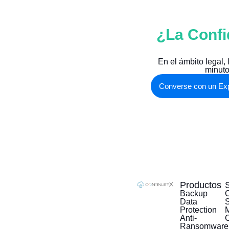
¿La Confi
En el ámbito legal,
minuto
Converse con un Ex
Productos
Backup
C
Data
Protection
M
Anti-
Ransomware