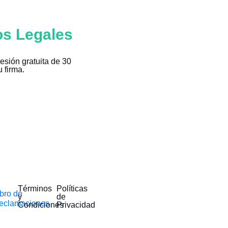
os Legales
esión gratuita de 30
 firma.
Términos
Políticas
ibro de
y
de
eclamaciones
Condiciones
Privacidad